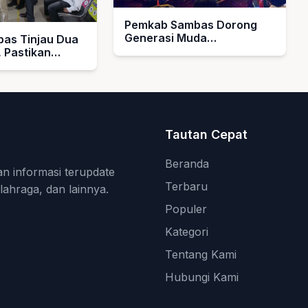
Pemkab Sambas Dorong
Generasi Muda
bas Tinjau Dua
Kembangkan Ekonomi
 Pastikan
Kreatif Berbasis Budaya
sehatan Merata
Melayu
Tautan Cepat
Beranda
an informasi terupdate
Terbaru
olahraga, dan lainnya.
Populer
Kategori
Tentang Kami
Hubungi Kami