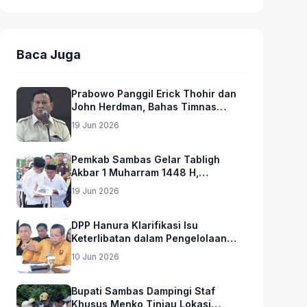
Baca Juga
Prabowo Panggil Erick Thohir dan
John Herdman, Bahas Timnas
Indonesia
19 Jun 2026
Pemkab Sambas Gelar Tabligh
Akbar 1 Muharram 1448 H,
Serahkan Hadiah Umroh untuk Guru
19 Jun 2026
Ngaji dan Imam Masjid
DPP Hanura Klarifikasi Isu
Keterlibatan dalam Pengelolaan
MBG
10 Jun 2026
Bupati Sambas Dampingi Staf
Khusus Menko Tinjau Lokasi