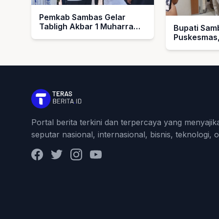
Pemkab Sambas Gelar
Tabligh Akbar 1 Muharram
Bupati Sam
1448 H, Serahkan Hadiah
Puskesmas,
Umroh untuk Guru Ngaji
Layanan Ke
dan Imam Masjid
Portal berita terkini dan terpercaya yang menyajik
seputar nasional, internasional, bisnis, teknologi, 
Facebook
Twitter
Instagram
YouTube