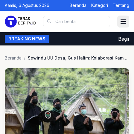
Kamis, 6 Agustus 2026
Beranda
Kategori
Tentang
Begini C
BREAKING NEWS
Beranda
/
Sewindu UU Desa, Gus Halim: Kolaborasi Kampus dan Desa Harus Diperkuat