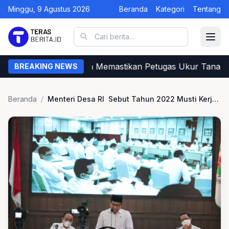
Minggu, 9 Agustus 2026
Beranda
Kategori
Tentang
Begini Cara Warga Memastikan Petugas Ukur Tanah da
BREAKING NEWS
Beranda
/
Menteri Desa RI Sebut Tahun 2022 Musti Kerja Cerdas dan Serius