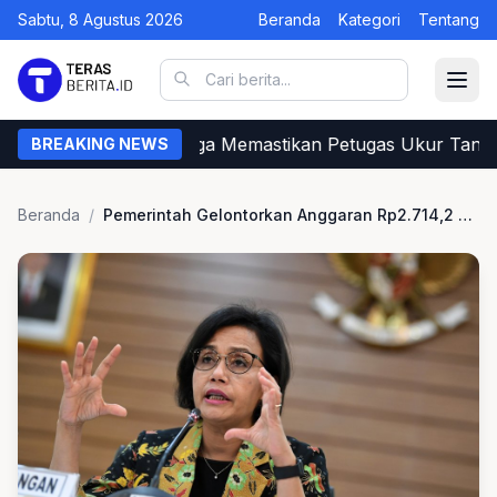
Sabtu, 8 Agustus 2026
Beranda
Kategori
Tentang
Begini Cara Warga Memastikan Petugas Ukur Tanah 
BREAKING NEWS
Beranda
/
Pemerintah Gelontorkan Anggaran Rp2.714,2 Triliun di Tahun 2022