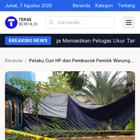
Jumat, 7 Agustus 2026
Beranda
Kategori
Tentang
Begini Cara Warga Memastikan Petugas Ukur Tanah 
BREAKING NEWS
Beranda
/
Pelaku Curi HP dan Pembacok Pemilik Warung Klontong Dibekuk Polisi