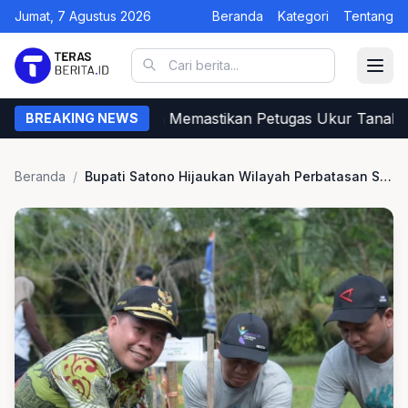
Jumat, 7 Agustus 2026
Beranda
Kategori
Tentang
Begini Cara Warga Memastikan Petugas Ukur Tanah d
BREAKING NEWS
Beranda
/
Bupati Satono Hijaukan Wilayah Perbatasan Sambas Tanam Pohon