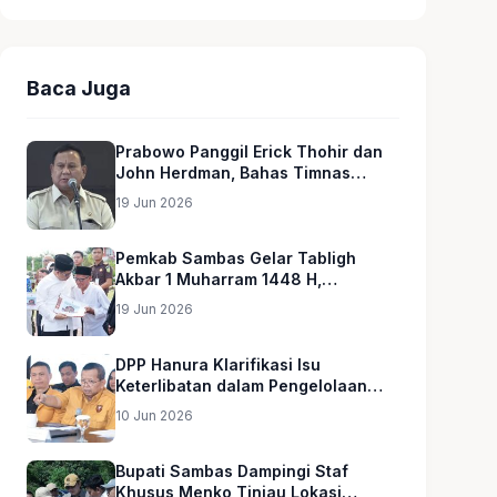
Baca Juga
Prabowo Panggil Erick Thohir dan
John Herdman, Bahas Timnas
Indonesia
19 Jun 2026
Pemkab Sambas Gelar Tabligh
Akbar 1 Muharram 1448 H,
Serahkan Hadiah Umroh untuk Guru
19 Jun 2026
Ngaji dan Imam Masjid
DPP Hanura Klarifikasi Isu
Keterlibatan dalam Pengelolaan
MBG
10 Jun 2026
Bupati Sambas Dampingi Staf
Khusus Menko Tinjau Lokasi