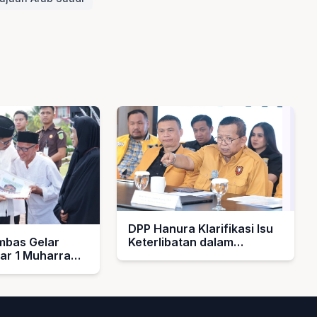
DPP Hanura Klarifikasi Isu
bas Gelar
Keterlibatan dalam
bar 1 Muharram
Pengelolaan MBG
rahkan Hadiah
k Guru Ngaji
asjid