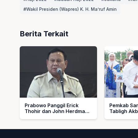
#Wakil Presiden (Wapres) K. H. Ma’ruf Amin
Berita Terkait
Prabowo Panggil Erick
Pemkab Sam
Thohir dan John Herdman,
Tabligh Ak
Bahas Timnas Indonesia
1448 H, Se
Umroh untu
dan Imam M