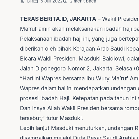
DR
5 Juli 2022
2 menit baca
TERAS BERITA.ID, JAKARTA
– Wakil Preside
Ma’ruf amin akan melaksanakan ibadah haji pa
Pelaksanaan ibadah haji ini, yang juga bertep
diberikan oleh pihak Kerajaan Arab Saudi kep
Bicara Wakil Presiden, Masduki Baidlowi, dal
Jalan Diponegoro Nomor 2, Jakarta, Selasa (
“Hari ini Wapres bersama Ibu Wury Ma’ruf Am
Wapres dalam hal ini mendapatkan undangan d
prosesi Ibadah Haji. Ketepatan pada tahun ini a
Dan Insya Allah Wakil Presiden bersama romb
tersebut,” tutur Masduki.
Lebih lanjut Masduki menuturkan, undangan R
disampaikan melalui Duta Besar Saudi Arabia u