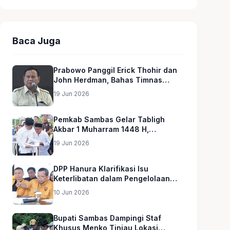
Baca Juga
Prabowo Panggil Erick Thohir dan
John Herdman, Bahas Timnas
Indonesia
19 Jun 2026
Pemkab Sambas Gelar Tabligh
Akbar 1 Muharram 1448 H,
Serahkan Hadiah Umroh untuk Guru
19 Jun 2026
Ngaji dan Imam Masjid
DPP Hanura Klarifikasi Isu
Keterlibatan dalam Pengelolaan
MBG
10 Jun 2026
Bupati Sambas Dampingi Staf
Khusus Menko Tinjau Lokasi