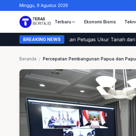
Minggu, 9 Agustus 2026
Terbaru
Ekonomi Bisnis
Tekn
ini Cara Warga Memastikan Petugas Ukur Tanah dari BPN
BREAKING NEWS
Beranda
/
Percepatan Pembangunan Papua dan Papua 