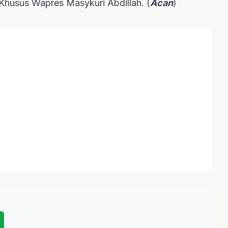
Khusus Wapres Masykuri Abdillah. (
Acan
)