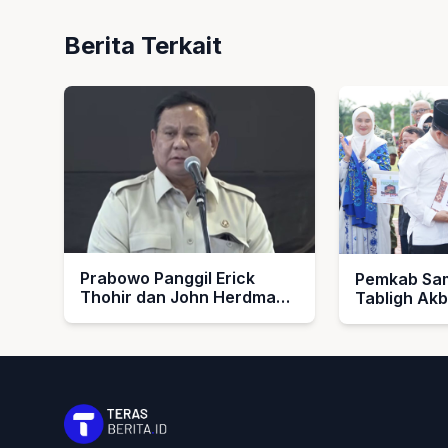
Berita Terkait
Prabowo Panggil Erick
Pemkab Sam
Thohir dan John Herdman,
Tabligh Ak
Bahas Timnas Indonesia
1448 H, Se
Umroh untu
dan Imam M