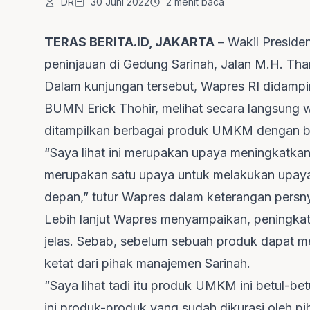
DR
30 Juni 2022
2 menit baca
TERAS BERITA.ID, JAKARTA
– Wakil Preside
peninjauan di Gedung Sarinah, Jalan M.H. Tha
Dalam kunjungan tersebut, Wapres RI didampin
BUMN Erick Thohir, melihat secara langsung 
ditampilkan berbagai produk UMKM dengan be
“Saya lihat ini merupakan upaya meningkatkan s
merupakan satu upaya untuk melakukan upay
depan,” tutur Wapres dalam keterangan persn
Lebih lanjut Wapres menyampaikan, peningkata
jelas. Sebab, sebelum sebuah produk dapat me
ketat dari pihak manajemen Sarinah.
“Saya lihat tadi itu produk UMKM ini betul-be
ini produk-produk yang sudah dikurasi oleh pi