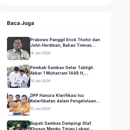
Baca Juga
Prabowo Panggil Erick Thohir dan
John Herdman, Bahas Timnas
Indonesia
19 Jun 2026
Pemkab Sambas Gelar Tabligh
Akbar 1 Muharram 1448 H,
Serahkan Hadiah Umroh untuk Guru
19 Jun 2026
Ngaji dan Imam Masjid
DPP Hanura Klarifikasi Isu
Keterlibatan dalam Pengelolaan
MBG
10 Jun 2026
Bupati Sambas Dampingi Staf
Khusus Menko Tinjau Lokasi