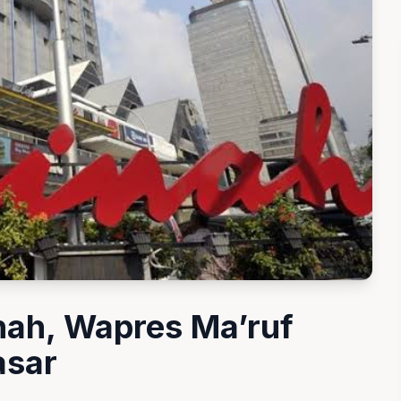
nah, Wapres Ma’ruf
asar