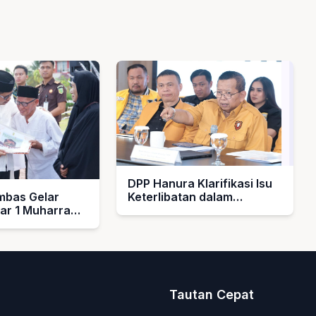
DPP Hanura Klarifikasi Isu
bas Gelar
Keterlibatan dalam
bar 1 Muharram
Pengelolaan MBG
rahkan Hadiah
k Guru Ngaji
asjid
Tautan Cepat