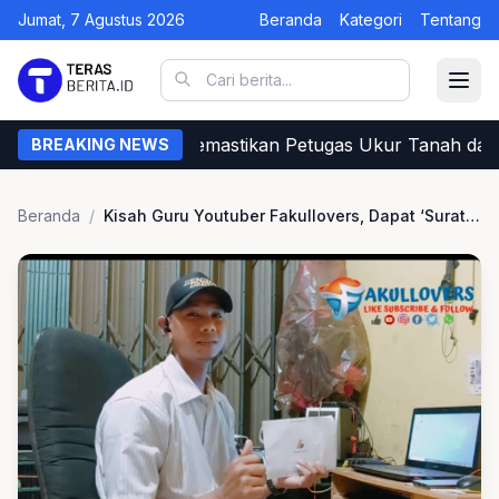
Jumat, 7 Agustus 2026
Beranda
Kategori
Tentang
Begini Cara Warga Memastikan Petugas Ukur Tanah dari 
BREAKING NEWS
Beranda
/
Kisah Guru Youtuber Fakullovers, Dapat ‘Surat Cinta’ Adsense