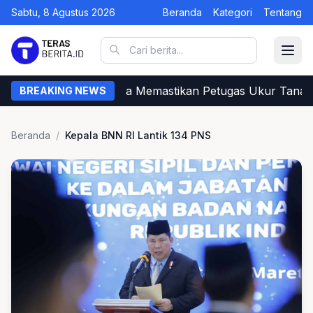
Sabtu, 8 Agustus 2026
Beranda
Kategori
Tentang
Begini Cara Warga Memastikan Petugas Ukur Tanah d
BREAKING NEWS
Beranda
/
Kepala BNN RI Lantik 134 PNS