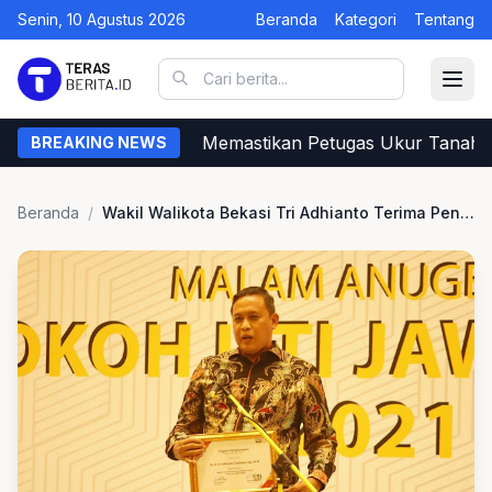
Senin, 10 Agustus 2026
Beranda
Kategori
Tentang
Begini Cara Warga Memastikan Petugas Ukur Tanah da
BREAKING NEWS
Beranda
/
Wakil Walikota Bekasi Tri Adhianto Terima Penghargaan dari IJTI Jawa Barat