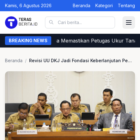
Kamis, 6 Agustus 2026
Beranda
Kategori
Tentang
Begini Cara Warga Memastikan Petugas Ukur Tanah d
BREAKING NEWS
Beranda
/
Revisi UU DKJ Jadi Fondasi Keberlanjutan Pemerintahan Jakarta usai Tak Berstatus Ibu Kota