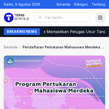
Kamis, 6 Agustus 2026
Beranda
Kategori
Tentang
Begini Cara Warga Memastikan Petugas Ukur Tanah d
BREAKING NEWS
Beranda
/
Pendaftaran Pertukaran Mahasiswa Merdeka Angkatan Ke-2 Diperpanjang Hingga 3 Juni 2022