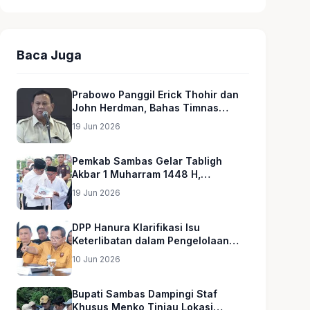
Baca Juga
Prabowo Panggil Erick Thohir dan
John Herdman, Bahas Timnas
Indonesia
19 Jun 2026
Pemkab Sambas Gelar Tabligh
Akbar 1 Muharram 1448 H,
Serahkan Hadiah Umroh untuk Guru
19 Jun 2026
Ngaji dan Imam Masjid
DPP Hanura Klarifikasi Isu
Keterlibatan dalam Pengelolaan
MBG
10 Jun 2026
Bupati Sambas Dampingi Staf
Khusus Menko Tinjau Lokasi