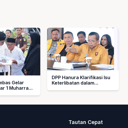
DPP Hanura Klarifikasi Isu
bas Gelar
Keterlibatan dalam
bar 1 Muharram
Pengelolaan MBG
rahkan Hadiah
k Guru Ngaji
asjid
Tautan Cepat