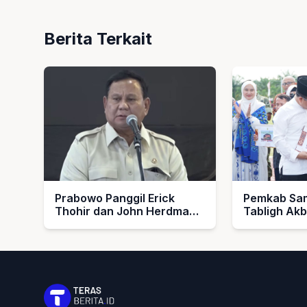
Berita Terkait
Prabowo Panggil Erick
Pemkab Sam
Thohir dan John Herdman,
Tabligh Ak
Bahas Timnas Indonesia
1448 H, Se
Umroh untu
dan Imam M