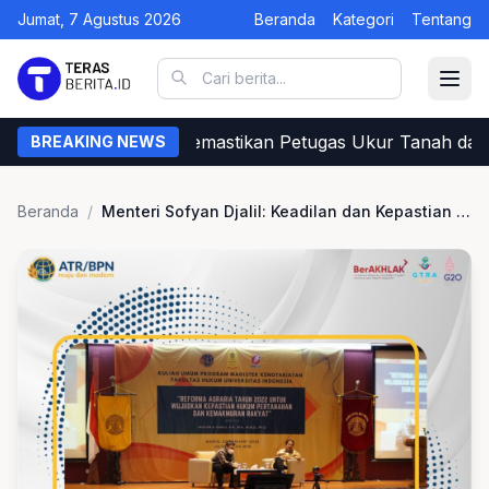
Jumat, 7 Agustus 2026
Beranda
Kategori
Tentang
Begini Cara Warga Memastikan Petugas Ukur Tanah dari B
BREAKING NEWS
Beranda
/
Menteri Sofyan Djalil: Keadilan dan Kepastian Hukum Pertanahan Lewat Reforma Agraria