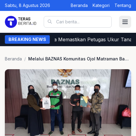
Sabtu, 8 Agustus 2026
Beranda
Kategori
Tentang
Begini Cara Warga Memastikan Petugas Ukur Tanah d
BREAKING NEWS
Beranda
/
Melalui BAZNAS Komunitas Ojol Matraman Bantu Warga Terdampak Erupsi Semeru