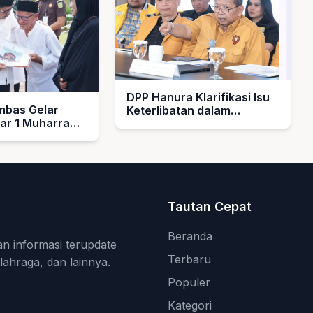
DPP Hanura Klarifikasi Isu
bas Gelar
Keterlibatan dalam
bar 1 Muharram
Pengelolaan MBG
rahkan Hadiah
k Guru Ngaji
asjid
Tautan Cepat
Beranda
an informasi terupdate
Terbaru
olahraga, dan lainnya.
Populer
Kategori