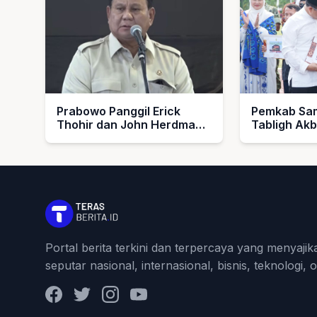
Prabowo Panggil Erick
Pemkab Sam
Thohir dan John Herdman,
Tabligh Ak
Bahas Timnas Indonesia
1448 H, Se
Umroh untu
dan Imam M
Portal berita terkini dan terpercaya yang menyajik
seputar nasional, internasional, bisnis, teknologi, 
Facebook
Twitter
Instagram
YouTube