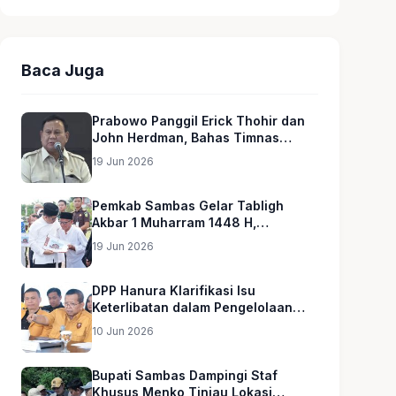
Baca Juga
Prabowo Panggil Erick Thohir dan
John Herdman, Bahas Timnas
Indonesia
19 Jun 2026
Pemkab Sambas Gelar Tabligh
Akbar 1 Muharram 1448 H,
Serahkan Hadiah Umroh untuk Guru
19 Jun 2026
Ngaji dan Imam Masjid
DPP Hanura Klarifikasi Isu
Keterlibatan dalam Pengelolaan
MBG
10 Jun 2026
Bupati Sambas Dampingi Staf
Khusus Menko Tinjau Lokasi