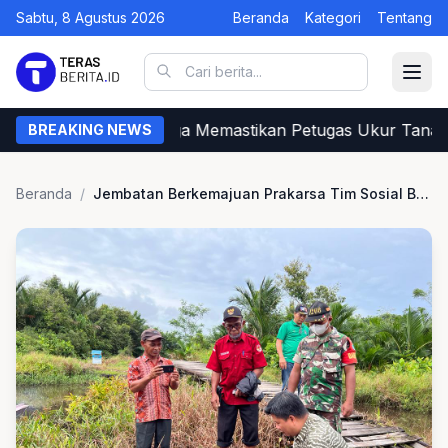
Sabtu, 8 Agustus 2026
Beranda
Kategori
Tentang
Begini Cara Warga Memastikan Petugas Ukur Tanah d
BREAKING NEWS
Beranda
/
Jembatan Berkemajuan Prakarsa Tim Sosial Bakmie Loncat di Sambas