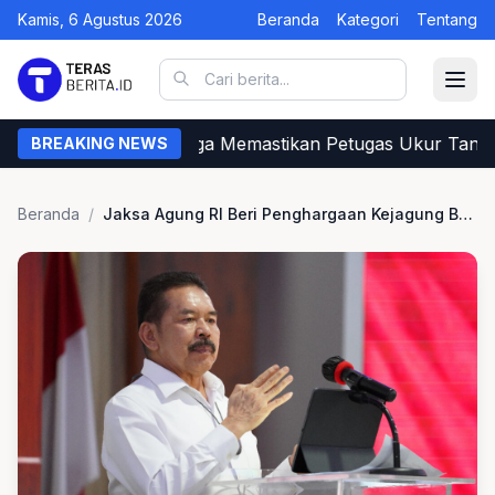
Kamis, 6 Agustus 2026
Beranda
Kategori
Tentang
Begini Cara Warga Memastikan Petugas Ukur Tanah 
BREAKING NEWS
Beranda
/
Jaksa Agung RI Beri Penghargaan Kejagung Banten Terkait Penguatan Dominus Litis UU Kejaksaan Baru