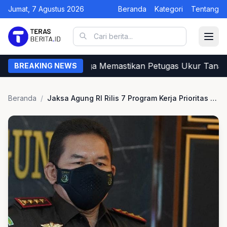
Jumat, 7 Agustus 2026
Beranda
Kategori
Tentang
Begini Cara Warga Memastikan Petugas Ukur Tanah d
BREAKING NEWS
Beranda
/
Jaksa Agung RI Rilis 7 Program Kerja Prioritas Kejaksaan 2022