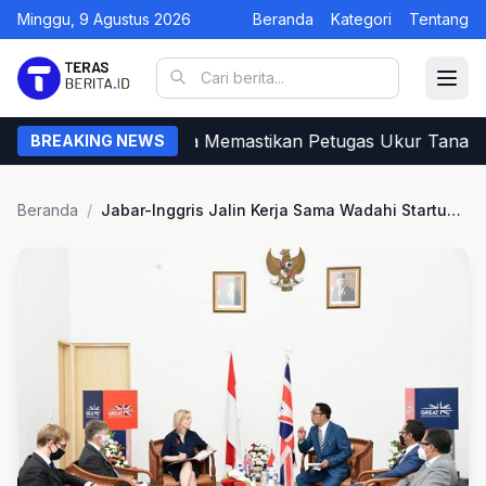
Minggu, 9 Agustus 2026
Beranda
Kategori
Tentang
Begini Cara Warga Memastikan Petugas Ukur Tanah da
BREAKING NEWS
Beranda
/
Jabar-Inggris Jalin Kerja Sama Wadahi Startup Lokal Go Internasional