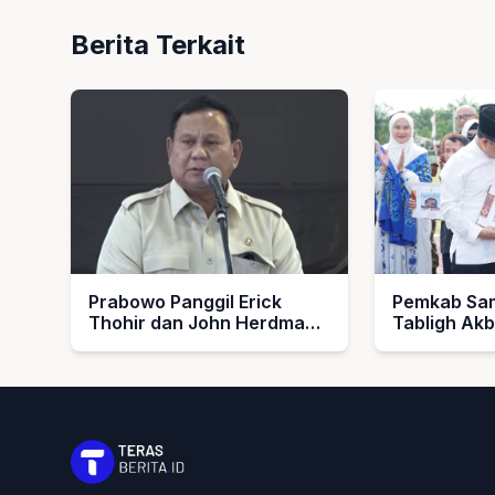
Berita Terkait
Prabowo Panggil Erick
Pemkab Sam
Thohir dan John Herdman,
Tabligh Ak
Bahas Timnas Indonesia
1448 H, Se
Umroh untu
dan Imam M