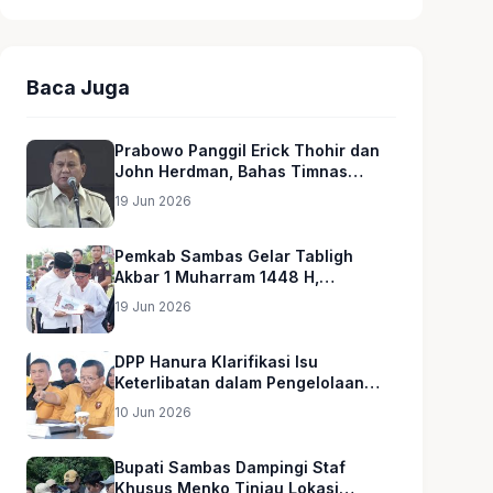
Baca Juga
Prabowo Panggil Erick Thohir dan
John Herdman, Bahas Timnas
Indonesia
19 Jun 2026
Pemkab Sambas Gelar Tabligh
Akbar 1 Muharram 1448 H,
Serahkan Hadiah Umroh untuk Guru
19 Jun 2026
Ngaji dan Imam Masjid
DPP Hanura Klarifikasi Isu
Keterlibatan dalam Pengelolaan
MBG
10 Jun 2026
Bupati Sambas Dampingi Staf
Khusus Menko Tinjau Lokasi