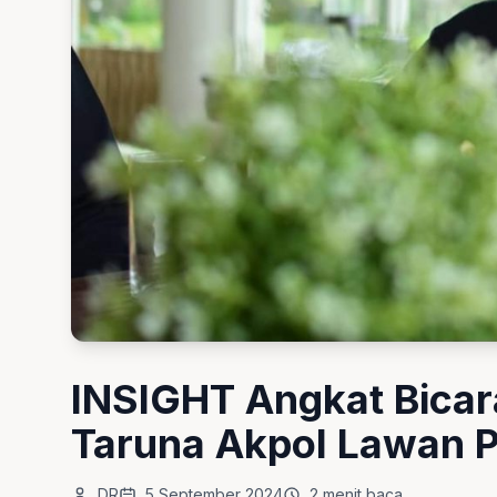
INSIGHT Angkat Bicara
Taruna Akpol Lawan P
DR
5 September 2024
2 menit baca