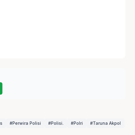
s
#Perwira Polisi
#Polisi.
#Polri
#Taruna Akpol