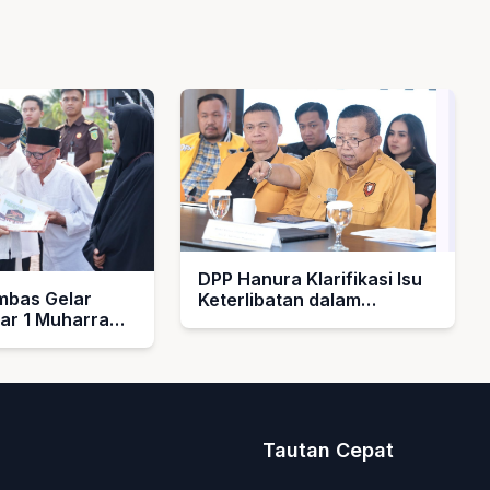
DPP Hanura Klarifikasi Isu
bas Gelar
Keterlibatan dalam
bar 1 Muharram
Pengelolaan MBG
rahkan Hadiah
k Guru Ngaji
asjid
Tautan Cepat