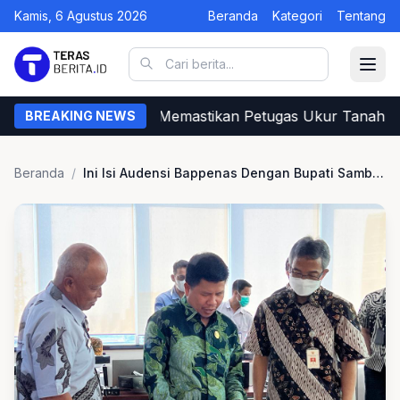
Kamis, 6 Agustus 2026
Beranda
Kategori
Tentang
Begini Cara Warga Memastikan Petugas Ukur Tanah dar
BREAKING NEWS
Beranda
/
Ini Isi Audensi Bappenas Dengan Bupati Sambas Satono