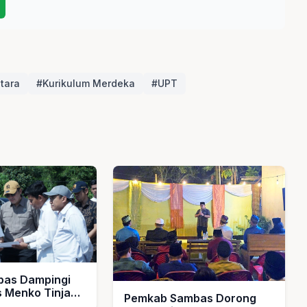
tara
#Kurikulum Merdeka
#UPT
bas Dampingi
s Menko Tinjau
Pemkab Sambas Dorong
lah Rakyat