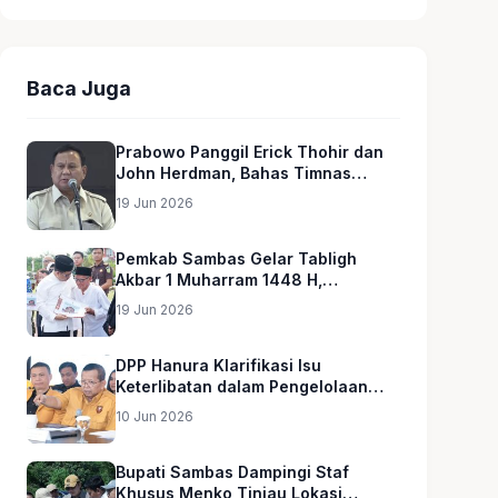
Baca Juga
Prabowo Panggil Erick Thohir dan
John Herdman, Bahas Timnas
Indonesia
19 Jun 2026
Pemkab Sambas Gelar Tabligh
Akbar 1 Muharram 1448 H,
Serahkan Hadiah Umroh untuk Guru
19 Jun 2026
Ngaji dan Imam Masjid
DPP Hanura Klarifikasi Isu
Keterlibatan dalam Pengelolaan
MBG
10 Jun 2026
Bupati Sambas Dampingi Staf
Khusus Menko Tinjau Lokasi