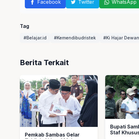
Facebook
Twitter
WhatsApp
Tag
#Belajar.id
#Kemendibudristek
#Ki Hajar Dewan
Berita Terkait
Bupati Sam
Staf Khusu
Pemkab Sambas Gelar
Lokasi Seko