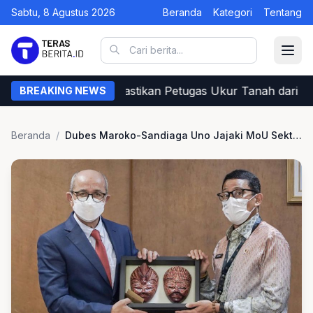
Sabtu, 8 Agustus 2026
Beranda
Kategori
Tentang
gini Cara Warga Memastikan Petugas Ukur Tanah dari BP
BREAKING NEWS
Beranda
/
Dubes Maroko-Sandiaga Uno Jajaki MoU Sektor Ekonomi Kreatif dan Penyelenggaraan Event Internasional