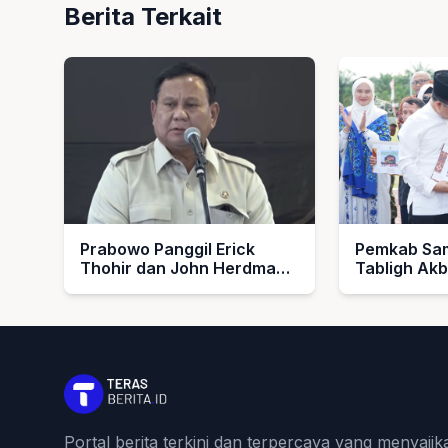
Berita Terkait
Prabowo Panggil Erick
Pemkab Sam
Thohir dan John Herdman,
Tabligh Ak
Bahas Timnas Indonesia
1448 H, Se
Umroh untu
dan Imam M
Portal berita terkini dan terpercaya yang menyajik