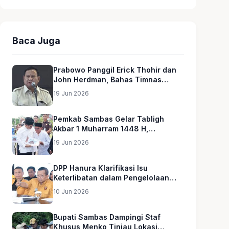
Baca Juga
Prabowo Panggil Erick Thohir dan
John Herdman, Bahas Timnas
Indonesia
19 Jun 2026
Pemkab Sambas Gelar Tabligh
Akbar 1 Muharram 1448 H,
Serahkan Hadiah Umroh untuk Guru
19 Jun 2026
Ngaji dan Imam Masjid
DPP Hanura Klarifikasi Isu
Keterlibatan dalam Pengelolaan
MBG
10 Jun 2026
Bupati Sambas Dampingi Staf
Khusus Menko Tinjau Lokasi