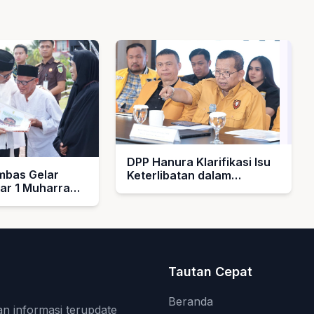
DPP Hanura Klarifikasi Isu
bas Gelar
Keterlibatan dalam
bar 1 Muharram
Pengelolaan MBG
rahkan Hadiah
k Guru Ngaji
asjid
Tautan Cepat
Beranda
an informasi terupdate