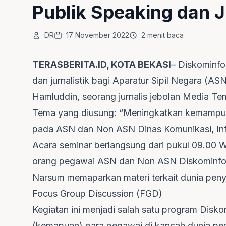
Publik Speaking dan J
DR
17 November 2022
2 menit baca
TERASBERITA.ID, KOTA BEKASI
– Diskominfo
dan jurnalistik bagi Aparatur Sipil Negara (
Hamluddin, seorang jurnalis jebolan Media T
Tema yang diusung: “Meningkatkan kemampuan
pada ASN dan Non ASN Dinas Komunikasi, Infor
Acara seminar berlangsung dari pukul 09.00 WI
orang pegawai ASN dan Non ASN Diskominfos
Narsum memaparkan materi terkait dunia pen
Focus Group Discussion (FGD)
Kegiatan ini menjadi salah satu program Disk
(kemapuan) para pegawai di kancah dunia peny