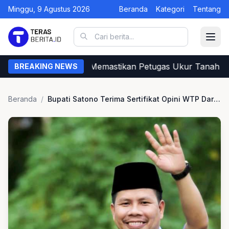
Minggu, 9 Agustus 2026
Beranda
Kategori
Tentang
Begini Cara Warga Memastikan Petugas Ukur Tanah dar
BREAKING NEWS
Beranda
/
Bupati Satono Terima Sertifikat Opini WTP Dari BPK