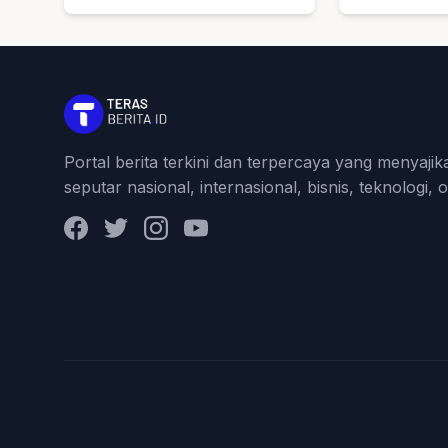
Bahas Timnas Indonesia
1448 H, Se
Umroh untu
dan Imam M
Portal berita terkini dan terpercaya yang menyajik
seputar nasional, internasional, bisnis, teknologi, 
Facebook
Twitter
Instagram
YouTube