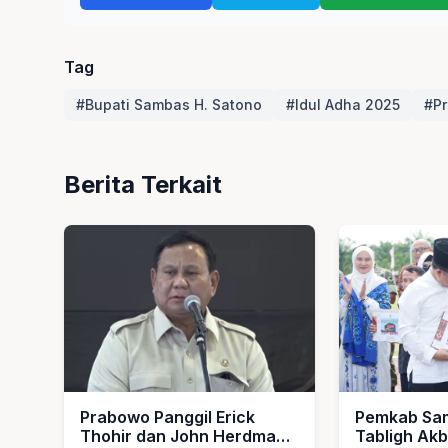
Tag
#Bupati Sambas H. Satono
#Idul Adha 2025
#Pr
Berita Terkait
Prabowo Panggil Erick
Pemkab Sam
Thohir dan John Herdman,
Tabligh Ak