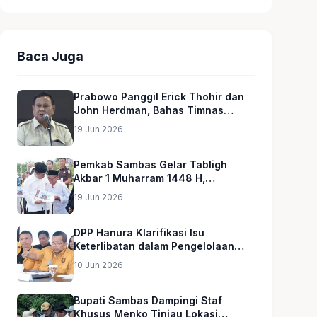
Baca Juga
Prabowo Panggil Erick Thohir dan
John Herdman, Bahas Timnas
Indonesia
19 Jun 2026
Pemkab Sambas Gelar Tabligh
Akbar 1 Muharram 1448 H,
Serahkan Hadiah Umroh untuk Guru
19 Jun 2026
Ngaji dan Imam Masjid
DPP Hanura Klarifikasi Isu
Keterlibatan dalam Pengelolaan
MBG
10 Jun 2026
Bupati Sambas Dampingi Staf
Khusus Menko Tinjau Lokasi