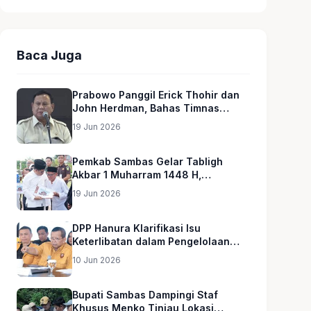
Baca Juga
Prabowo Panggil Erick Thohir dan
John Herdman, Bahas Timnas
Indonesia
19 Jun 2026
Pemkab Sambas Gelar Tabligh
Akbar 1 Muharram 1448 H,
Serahkan Hadiah Umroh untuk Guru
19 Jun 2026
Ngaji dan Imam Masjid
DPP Hanura Klarifikasi Isu
Keterlibatan dalam Pengelolaan
MBG
10 Jun 2026
Bupati Sambas Dampingi Staf
Khusus Menko Tinjau Lokasi