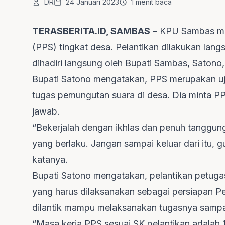
DR
24 Januari 2023
1 menit baca
TERASBERITA.ID, SAMBAS
– KPU Sambas me
(PPS) tingkat desa. Pelantikan dilakukan lan
dihadiri langsung oleh Bupati Sambas, Satono,
Bupati Satono mengatakan, PPS merupakan u
tugas pemungutan suara di desa. Dia minta P
jawab.
“Bekerjalah dengan ikhlas dan penuh tanggun
yang berlaku. Jangan sampai keluar dari itu, g
katanya.
Bupati Satono mengatakan, pelantikan petug
yang harus dilaksanakan sebagai persiapan P
dilantik mampu melaksanakan tugasnya sampai
“Masa kerja PPS sesuai SK pelantikan adalah 