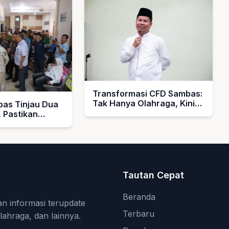
Transformasi CFD Sambas:
Tak Hanya Olahraga, Kini
bas Tinjau Dua
Jadi Pusat Layanan Publik
 Pastikan
Terpadu
sehatan Merata
Tautan Cepat
Beranda
an informasi terupdate
Terbaru
olahraga, dan lainnya.