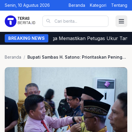
Senin, 10 Agustus 2026
Beranda
Kategori
Tentang
Begini Cara Warga Memastikan Petugas Ukur Tanah 
BREAKING NEWS
Beranda
/
Bupati Sambas H. Satono: Prioritaskan Peningkatan Ekonomi Rakyat