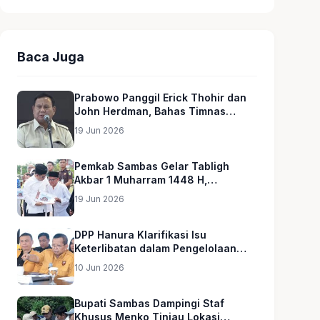
Baca Juga
Prabowo Panggil Erick Thohir dan
John Herdman, Bahas Timnas
Indonesia
19 Jun 2026
Pemkab Sambas Gelar Tabligh
Akbar 1 Muharram 1448 H,
Serahkan Hadiah Umroh untuk Guru
19 Jun 2026
Ngaji dan Imam Masjid
DPP Hanura Klarifikasi Isu
Keterlibatan dalam Pengelolaan
MBG
10 Jun 2026
Bupati Sambas Dampingi Staf
Khusus Menko Tinjau Lokasi