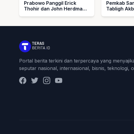
Prabowo Panggil Erick
Pemkab Sam
Thohir dan John Herdman,
Tabligh Ak
Bahas Timnas Indonesia
1448 H, Se
Umroh untu
dan Imam M
Portal berita terkini dan terpercaya yang menyajik
seputar nasional, internasional, bisnis, teknologi, 
Facebook
Twitter
Instagram
YouTube