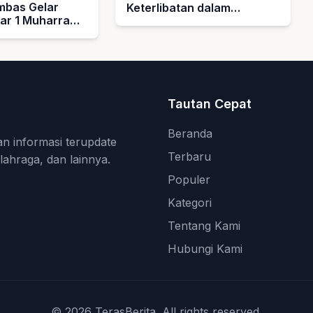
bas Gelar
Keterlibatan dalam
bar 1 Muharram
Pengelolaan MBG
rahkan Hadiah
k Guru Ngaji
asjid
Tautan Cepat
Beranda
an informasi terupdate
Terbaru
olahraga, dan lainnya.
Populer
Kategori
Tentang Kami
Hubungi Kami
© 2026 TerasBerita. All rights reserved.