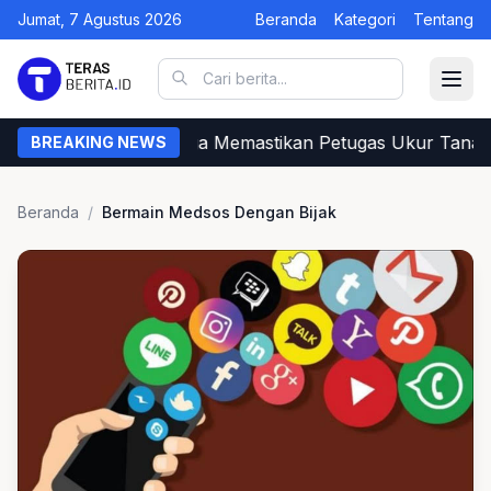
Jumat, 7 Agustus 2026
Beranda
Kategori
Tentang
Begini Cara Warga Memastikan Petugas Ukur Tanah d
BREAKING NEWS
Beranda
/
Bermain Medsos Dengan Bijak