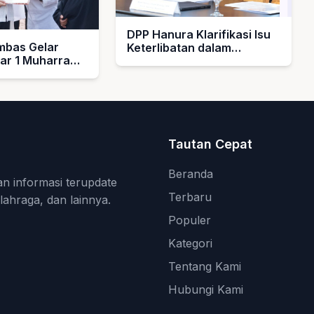
DPP Hanura Klarifikasi Isu
bas Gelar
Keterlibatan dalam
bar 1 Muharram
Pengelolaan MBG
rahkan Hadiah
k Guru Ngaji
asjid
Tautan Cepat
Beranda
an informasi terupdate
Terbaru
olahraga, dan lainnya.
Populer
Kategori
Tentang Kami
Hubungi Kami