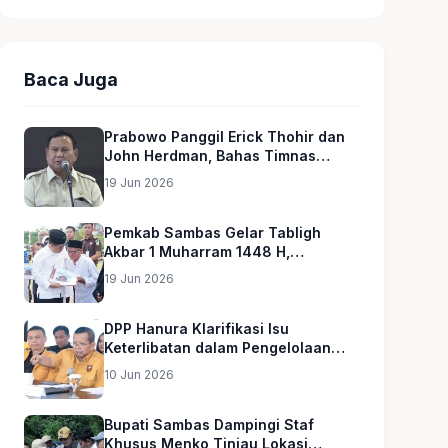
Baca Juga
Prabowo Panggil Erick Thohir dan
John Herdman, Bahas Timnas
Indonesia
19 Jun 2026
Pemkab Sambas Gelar Tabligh
Akbar 1 Muharram 1448 H,
Serahkan Hadiah Umroh untuk Guru
19 Jun 2026
Ngaji dan Imam Masjid
DPP Hanura Klarifikasi Isu
Keterlibatan dalam Pengelolaan
MBG
10 Jun 2026
Bupati Sambas Dampingi Staf
Khusus Menko Tinjau Lokasi