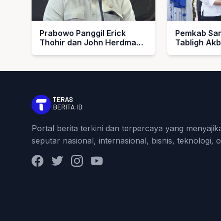
Prabowo Panggil Erick
Pemkab Sam
Thohir dan John Herdman,
Tabligh Ak
Bahas Timnas Indonesia
1448 H, Se
Umroh untu
dan Imam M
Portal berita terkini dan terpercaya yang menyajik
seputar nasional, internasional, bisnis, teknologi, 
Facebook
Twitter
Instagram
YouTube